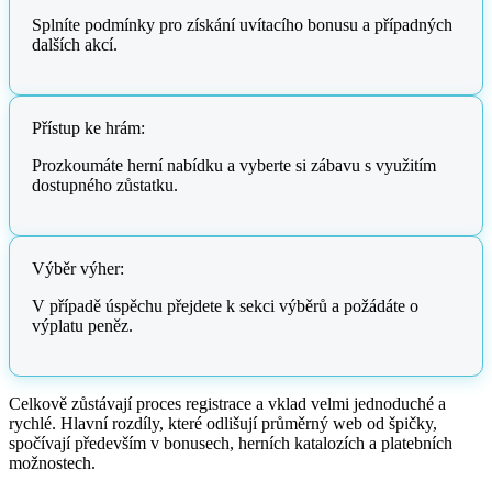
Splníte podmínky pro získání uvítacího bonusu a případných
dalších akcí.
Přístup ke hrám:
Prozkoumáte herní nabídku a vyberte si zábavu s využitím
dostupného zůstatku.
Výběr výher:
V případě úspěchu přejdete k sekci výběrů a požádáte o
výplatu peněz.
Celkově zůstávají proces registrace a vklad velmi jednoduché a
rychlé. Hlavní rozdíly, které odlišují průměrný web od špičky,
spočívají především v bonusech, herních katalozích a platebních
možnostech.