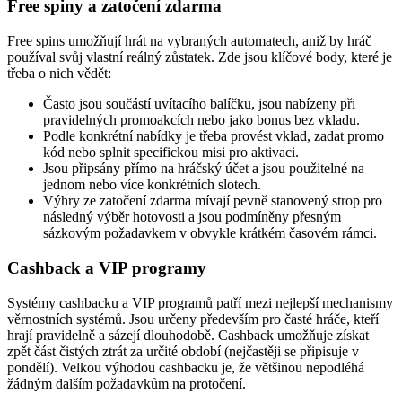
Free spiny a zatočení zdarma
Free spins umožňují hrát na vybraných automatech, aniž by hráč
používal svůj vlastní reálný zůstatek. Zde jsou klíčové body, které je
třeba o nich vědět:
Často jsou součástí uvítacího balíčku, jsou nabízeny při
pravidelných promoakcích nebo jako bonus bez vkladu.
Podle konkrétní nabídky je třeba provést vklad, zadat promo
kód nebo splnit specifickou misi pro aktivaci.
Jsou připsány přímo na hráčský účet a jsou použitelné na
jednom nebo více konkrétních slotech.
Výhry ze zatočení zdarma mívají pevně stanovený strop pro
následný výběr hotovosti a jsou podmíněny přesným
sázkovým požadavkem v obvykle krátkém časovém rámci.
Cashback a VIP programy
Systémy cashbacku a VIP programů patří mezi nejlepší mechanismy
věrnostních systémů. Jsou určeny především pro časté hráče, kteří
hrají pravidelně a sázejí dlouhodobě. Cashback umožňuje získat
zpět část čistých ztrát za určité období (nejčastěji se připisuje v
pondělí). Velkou výhodou cashbacku je, že většinou nepodléhá
žádným dalším požadavkům na protočení.