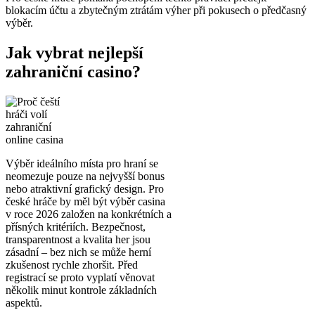
blokacím účtu a zbytečným ztrátám výher při pokusech o předčasný
výběr.
Jak vybrat nejlepší
zahraniční casino?
Výběr ideálního místa pro hraní se
neomezuje pouze na nejvyšší bonus
nebo atraktivní grafický design. Pro
české hráče by měl být výběr casina
v roce 2026 založen na konkrétních a
přísných kritériích. Bezpečnost,
transparentnost a kvalita her jsou
zásadní – bez nich se může herní
zkušenost rychle zhoršit. Před
registrací se proto vyplatí věnovat
několik minut kontrole základních
aspektů.