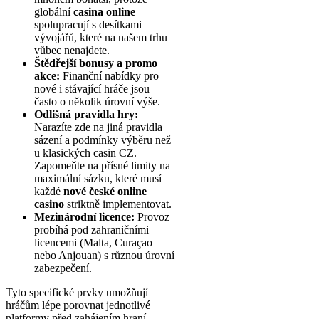
globální
casina online
spolupracují s desítkami
vývojářů, které na našem trhu
vůbec nenajdete.
Štědřejší bonusy a promo
akce:
Finanční nabídky pro
nové i stávající hráče jsou
často o několik úrovní výše.
Odlišná pravidla hry:
Narazíte zde na jiná pravidla
sázení a podmínky výběru než
u klasických casin CZ.
Zapomeňte na přísné limity na
maximální sázku, které musí
každé
nové české online
casino
striktně implementovat.
Mezinárodní licence:
Provoz
probíhá pod zahraničními
licencemi (Malta, Curaçao
nebo Anjouan) s různou úrovní
zabezpečení.
Tyto specifické prvky umožňují
hráčům lépe porovnat jednotlivé
platformy před zahájením hraní.