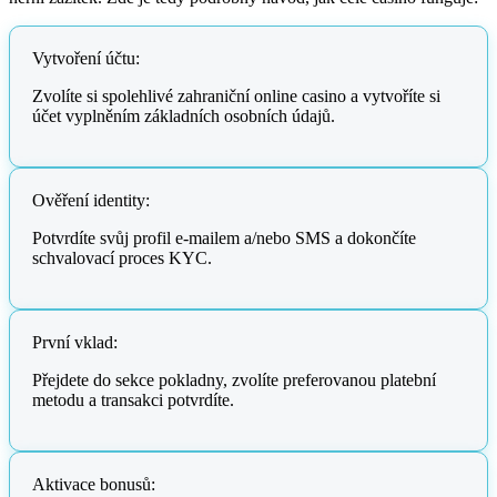
Vytvoření účtu:
Zvolíte si spolehlivé zahraniční online casino a vytvoříte si
účet vyplněním základních osobních údajů.
Ověření identity:
Potvrdíte svůj profil e-mailem a/nebo SMS a dokončíte
schvalovací proces KYC.
První vklad:
Přejdete do sekce pokladny, zvolíte preferovanou platební
metodu a transakci potvrdíte.
Aktivace bonusů: