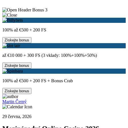
3
100% až €500 + 200 FS
Získejte bonus
až €10 000 + 300 FS (3 vklady: 100%+100%+50%)
Získejte bonus
100% až €500 + 200 FS + Bonus Crab
Získejte bonus
Martin Černý
29 června, 2026