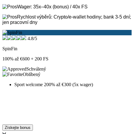
Wager: 35x–40x (bonus) / 40x FS
Rychlost výběrů: Crypto/e-wallet hodiny; bank 3-5 dní;
jen pracovní dny
4.8/5
SpinFin
100% až €600 + 200 FS
Schválený
Oblíbený
Sport welcome 200% až €300 (5x wager)
Získejte bonus