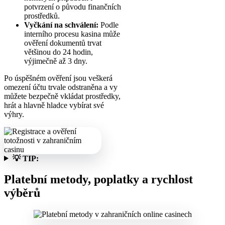
potvrzení o původu finančních
prostředků.
Vyčkání na schválení:
Podle
interního procesu kasina může
ověření dokumentů trvat
většinou do 24 hodin,
výjimečně až 3 dny.
Po úspěšném ověření jsou veškerá
omezení účtu trvale odstraněna a vy
můžete bezpečně vkládat prostředky,
hrát a hlavně hladce vybírat své
výhry.
💡 TIP:
Platební metody, poplatky a rychlost
výběrů