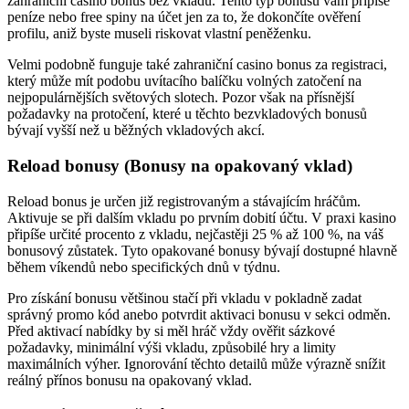
zahraniční casino bonus bez vkladu. Tento typ bonusu vám připíše
peníze nebo free spiny na účet jen za to, že dokončíte ověření
profilu, aniž byste museli riskovat vlastní peněženku.
Velmi podobně funguje také zahraniční casino bonus za registraci,
který může mít podobu uvítacího balíčku volných zatočení na
nejpopulárnějších světových slotech. Pozor však na přísnější
požadavky na protočení, které u těchto bezvkladových bonusů
bývají vyšší než u běžných vkladových akcí.
Reload bonusy (Bonusy na opakovaný vklad)
Reload bonus je určen již registrovaným a stávajícím hráčům.
Aktivuje se při dalším vkladu po prvním dobití účtu. V praxi kasino
připíše určité procento z vkladu, nejčastěji 25 % až 100 %, na váš
bonusový zůstatek. Tyto opakované bonusy bývají dostupné hlavně
během víkendů nebo specifických dnů v týdnu.
Pro získání bonusu většinou stačí při vkladu v pokladně zadat
správný promo kód anebo potvrdit aktivaci bonusu v sekci odměn.
Před aktivací nabídky by si měl hráč vždy ověřit sázkové
požadavky, minimální výši vkladu, způsobilé hry a limity
maximálních výher. Ignorování těchto detailů může výrazně snížit
reálný přínos bonusu na opakovaný vklad.