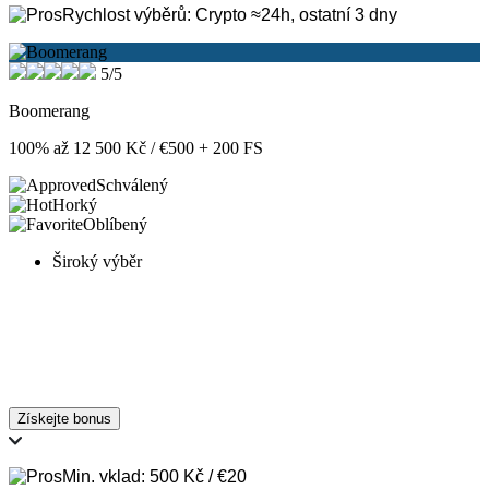
Rychlost výběrů: Crypto ≈24h, ostatní 3 dny
5/5
Boomerang
100% až 12 500 Kč / €500 + 200 FS
Schválený
Horký
Oblíbený
Široký výběr
Získejte bonus
Min. vklad: 500 Kč / €20