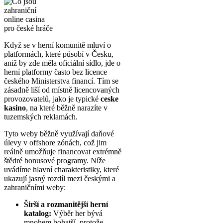
Když se v herní komunitě mluví o
platformách, které působí v Česku,
aniž by zde měla oficiální sídlo, jde o
herní platformy často bez licence
českého Ministerstva financí. Tím se
zásadně liší od místně licencovaných
provozovatelů, jako je typické
ceske
kasino
, na které běžně narazíte v
tuzemských reklamách.
Tyto weby běžně využívají daňové
úlevy v offshore zónách, což jim
reálně umožňuje financovat extrémně
štědré bonusové programy. Níže
uvádíme hlavní charakteristiky, které
ukazují jasný rozdíl mezi českými a
zahraničními weby:
Širší a rozmanitější herní
katalog:
Výběr her bývá
mnohem bohatší, protože